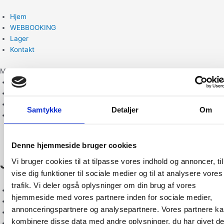
Gå
til
Hjem
indholdet
WEBBOOKING
Lager
Kontakt
Menu
Hjem
WEBBOOKING
Lager
Samtykke
Detaljer
Om
Kontakt
Denne hjemmeside bruger cookies
Jørgen Krogh Jørgensen
Vi bruger cookies til at tilpasse vores indhold og annoncer, til
vise dig funktioner til sociale medier og til at analysere vores
trafik. Vi deler også oplysninger om din brug af vores
+45 74670000
hjemmeside med vores partnere inden for sociale medier,
booking@laugetransport.com
annonceringspartnere og analysepartnere. Vores partnere k
Odinsvej 2, 6330 Padborg
kombinere disse data med andre oplysninger, du har givet d
CVR: 31773180