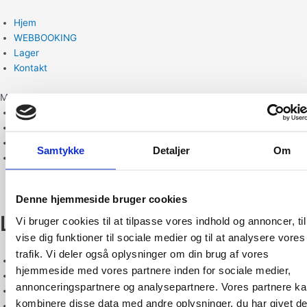
Gå
til
Hjem
indholdet
WEBBOOKING
Lager
Kontakt
Menu
Hjem
WEBBOOKING
Lager
Samtykke
Detaljer
Om
Kontakt
Denne hjemmeside bruger cookies
Lise Jørgensen
Vi bruger cookies til at tilpasse vores indhold og annoncer, til
vise dig funktioner til sociale medier og til at analysere vores
trafik. Vi deler også oplysninger om din brug af vores
+45 74670000
hjemmeside med vores partnere inden for sociale medier,
booking@laugetransport.com
annonceringspartnere og analysepartnere. Vores partnere k
Odinsvej 2, 6330 Padborg
kombinere disse data med andre oplysninger, du har givet d
CVR: 31773180